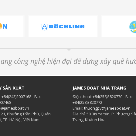
mang công nghệ hiện đại để dựng xây quê hư
Y SẢN XUẤT
JAMES BOAT NHA TRANG
: +84(243)2007168 - Fax:
Điện thoại: +84(258)3820770 - Fax:
007468
+84(258)3820772
o@jamesboat.vn
Email:
thuongpv@jamesboat.vn
Tổ 21, Phường Trần Phú, Quận
Địa chỉ: 50 Bis Yersin, P. Phương Sà
, TP. Hà Nội, Việt Nam
Trang, Khánh Hòa