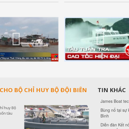
-10-2020 - 16:58
Ngày đăng: 13-05-2020 - 21:29
rite 55 được James Boat
Tàu tuần tra MS 50S của Cảnh sát
 chế tạo theo tiêu chuẩn EU
bắt tàu chở dầu lậu
Xem thêm +
 CHO BỘ CHỈ HUY BỘ ĐỘI BIÊN
TIN KHÁC
James Boat tec
hỉ huy Bộ
Bùng nổ tại sự 
bốn tàu
Bình
Diễn đàn Kết n