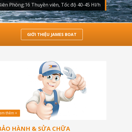
Biên Phòng:16 Thuyền viên, Tốc độ 40-45 Hl/h
GIỚI THIỆU JAMES BOAT
em thêm +
BẢO HÀNH & SỬA CHỮA