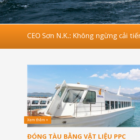
CEO Sơn N.K.: Không ngừng cải ti
Xem thêm +
ĐÓNG TÀU BẰNG VẬT LIỆU PPC