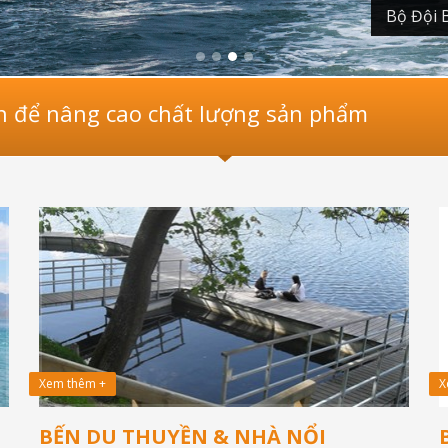
Bộ Đội 
ến để nâng cao chất lượng sản phẩm
Xem thêm +
X
BẾN DU THUYỀN & NHÀ NỔI