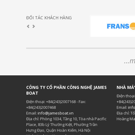
ĐỐI TÁC KHÁCH HÀNG
...
CÔNG TY CỔ PHẦN CÔNG NGHỆ JAMES
NHÀ MÁ
BOAT
Điện thoại
Điện thoại: +84(243)2007168 - Fax:
+84(243)2
+84(243)2007468
Email:
inf
Email:
info@jamesboat.vn
Địa chỉ: 
Địa chỉ: Phòng 1034, Tầng 10, Tòa nhà Pacific
Hoàng Mai
Place, 83b Lý Thường Kiệt, Phường Trần
Hưng Đạo, Quận Hoàn Kiếm, Hà Nội