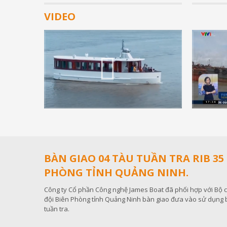
VIDEO
Ngày đăng: 06
Tàu Favou
Technoloy
Xem thêm +
BÀN GIAO 04 TÀU TUẦN TRA RIB 35
PHÒNG TỈNH QUẢNG NINH.
Công ty Cổ phần Công nghệ James Boat đã phối hợp với Bộ c
đội Biên Phòng tỉnh Quảng Ninh bàn giao đưa vào sử dụng 
tuần tra.