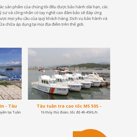
ác sản phẩm của chúng tôi đều được bảo hành dài hạn, các
ỹ sư và công nhân có tay nghề cao đảm bảo sẽ đáp ứng
ược mọi yêu cầu của quý khách hàng. Dịch vụ bảo hành và
ửa chữa áp dụng tại mọi địa điểm trên thế giới.
ền - Tàu
Tàu tuần tra cao tốc MS 50S -
Tàu PCCC
uyền tại Tuần
ạ Long -
16 thủy thủ đoàn, tốc độ 40-45HL/h
2x370HP
Sức c