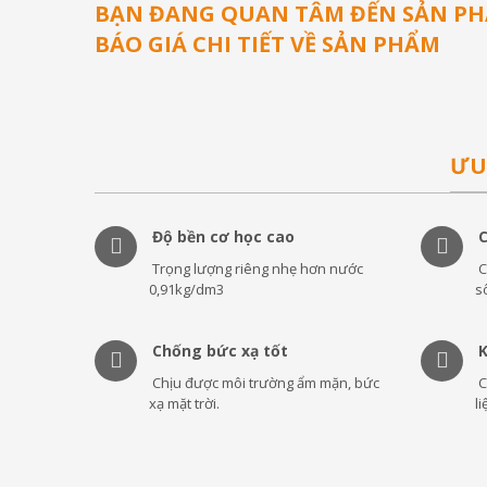
BẠN ĐANG QUAN TÂM ĐẾN SẢN PHẨ
BÁO GIÁ CHI TIẾT VỀ SẢN PHẨM
ƯU
Độ bền cơ học cao
Trọng lượng riêng nhẹ hơn nước
C
0,91kg/dm3
s
Chống bức xạ tốt
K
Chịu được môi trường ẩm mặn, bức
C
xạ mặt trời.
li