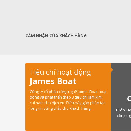
CẢM NHẬN CỦA KHÁCH HÀNG
Tiêu chí hoạt động
James Boat
Công ty cổ phần công nghệ James Boat hoạt
động và phát triển theo 3 tiêu chí làm kim
chỉ nam cho dịch vụ. Điều này góp phần tạo
lòng tin vững chắc cho khách hàng.
Luôn luô
công ngh