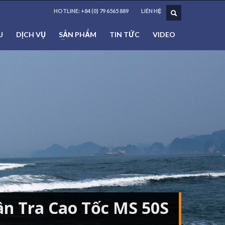
HOTLINE:
+84 (0) 79 6565 889
LIÊN HỆ
U
DỊCH VỤ
SẢN PHẨM
TIN TỨC
VIDEO
n Tra Cao Tốc MS 50S