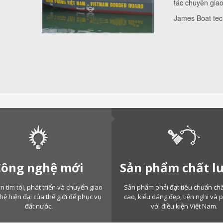
tác chuyển giao
Xem thêm +
James Boat tec
Xem thêm +
án “Thúc đẩy chu
vào Việt Nam tro
Xem thêm +
định hướng đến 
Xem thêm +
Công nghệ mới
Sản phẩm chất l
n tìm tòi, phát triển và chuyển giao
Sản phẩm phải đạt tiêu chuẩn ch
ệ hiện đại của thế giới để phục vụ
cao, kiểu dáng đẹp, tiện nghi và
đất nước.
với điều kiện Việt Nam.