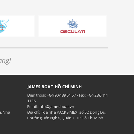
ơng!
JAMES BOAT HỒ CHÍ MINH
Điện thoại: +84(90)489 51 57 - Fax: +84(28)5411
1136
Email:
info@jamesboat.vn
i, Nha
Địa chỉ: Tòa nhà PACKSIMEX, số 52 Đông Du,
Phường Bến Nghé, Quận 1, TP Hồ Chí Minh