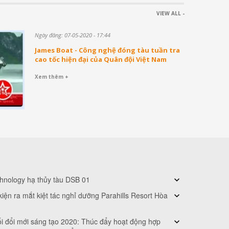
VIEW ALL -
Ngày đăng: 07-05-2020 - 17:44
 biển 1
James Boat - Công nghệ đóng tàu tuần tra
cao tốc hiện đại của Quân đội Việt Nam
Xem thêm +
hnology hạ thủy tàu DSB 01
kiện ra mắt kiệt tác nghỉ dưỡng Parahills Resort Hòa
James Boat technology hạ thủy tàu DSB 01 cho Bộ
tư lệnh Công Binh
ối đổi mới sáng tạo 2020: Thúc đẩy hoạt động hợp
Ngày 27/12, kiệt tác nghỉ dưỡng siêu sang Parahills