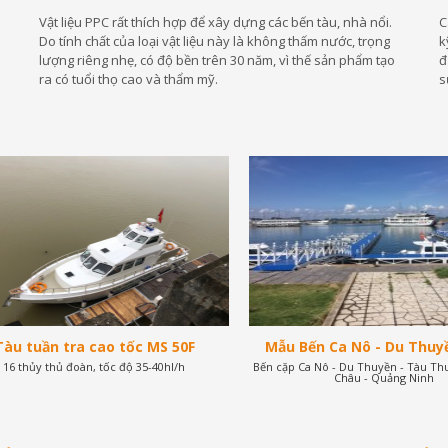
Vật liệu PPC rất thích hợp để xây dựng các bến tàu, nhà nổi.
C
Do tính chất của loại vật liệu này là không thấm nước, trọng
k
lượng riêng nhẹ, có độ bền trên 30 năm, vì thế sản phẩm tạo
đ
ra có tuổi thọ cao và thẩm mỹ.
s
Tàu tuần tra cao tốc MS 50F
Mẫu Bến Ca Nô - Du Thuy
16 thủy thủ đoàn, tốc độ 35-40hl/h
Bến cặp Ca Nô - Du Thuyền - Tàu Th
Thuyền tại Tuần Châu - H
Châu - Quảng Ninh
Quảng Ninh